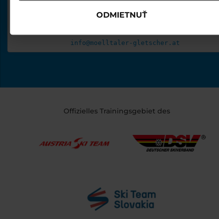
ODMIETNUŤ
KONTAKT

Tel. +43 (0) 4785 8110

info@moelltaler-gletscher.at
Offizielles Trainingsgebiet des