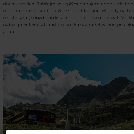
dni na svazích. Zahřejte se teplým nápojem nebo si dejte 
malého k zakousnutí a užijte si dechberoucí výhledy na hor
už jste lyžař, snowboardista, nebo jen přišli relaxovat, Mölli
nabízí přívětivou atmosféru pro každého. Otevřeno po celo
zimu!