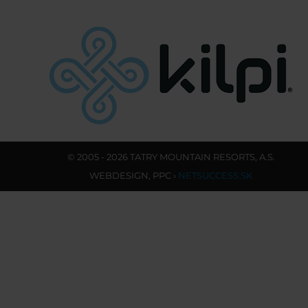
© 2005 - 2026 TATRY MOUNTAIN RESORTS, A.S.
WEBDESIGN
,
PPC
›
NETSUCCESS.SK