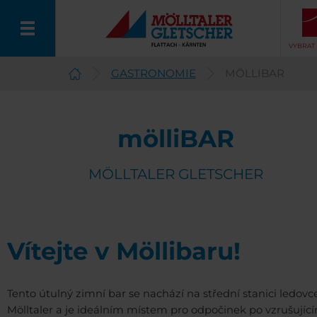
VYBRAT
GASTRONOMIE
MÖLLIBAR
Czech
mölliBAR
MÖLLTALER GLETSCHER
Vítejte v Möllibaru!
Tento útulný zimní bar se nachází na střední stanici ledovc
Mölltaler a je ideálním místem pro odpočinek po vzrušujíc