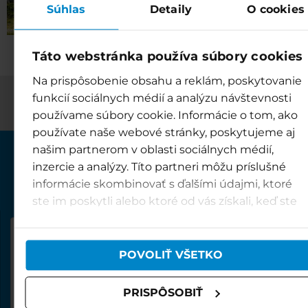
Súhlas
Detaily
O cookies
Táto webstránka používa súbory cookies
Na prispôsobenie obsahu a reklám, poskytovanie
funkcií sociálnych médií a analýzu návštevnosti
používame súbory cookie. Informácie o tom, ako
používate naše webové stránky, poskytujeme aj
našim partnerom v oblasti sociálnych médií,
inzercie a analýzy. Títo partneri môžu príslušné
informácie skombinovať s ďalšími údajmi, ktoré
ste im poskytli alebo ktoré od vás získali, keď ste
používali ich služby.
MÖLLTALSKÝ LEDOVEC

OTEVŘENO
POVOLIŤ VŠETKO
ZIMNÍ SEZÓNA 2025/26

10. října 2025 - 31. května 2026

PRISPÔSOBIŤ
Denně od 8:00 do 16:30.

Lanovka je za nepříznivého počasí uzavřena.
