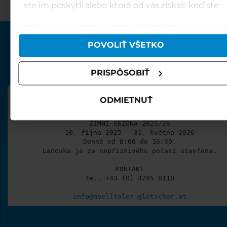
ste im poskytli alebo ktoré od vás získali, keď ste
používali ich služby.
POVOLIŤ VŠETKO
PRISPÔSOBIŤ
MÖLLTALSKÝ LEDOVEC

ODMIETNUŤ
OTEVŘENO
ZIMNÍ SEZÓNA 2025/26

10. října 2025 - 31. května 2026

Denně od 8:00 do 16:30.

Lanovka je za nepříznivého počasí uzavřena.

KONTAKT

Tel. +43 (0) 4785 8110

info@moelltaler-gletscher.at