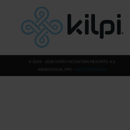
© 2005 - 2026 TATRY MOUNTAIN RESORTS, A.S.
WEBDESIGN
,
PPC
›
NETSUCCESS.SK