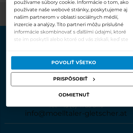
používame súbory cookie. Informácie o tom, ako
používate naše webové stránky, poskytujeme aj
našim partnerom v oblasti sociálnych médií,
inzercie a analýzy. Títo partneri môžu príslušné
informácie skombinovať s ďalšími údajmi, ktoré
ste im poskytli alebo ktoré od vás získali, keď ste
používali ich služby.
POVOLIŤ VŠETKO
MÖLLTALER GLETSCHER
Innerfragant 46
PRISPÔSOBIŤ
9831 Flattach
ODMIETNUŤ
KONTAKT
Tel. +43 (0) 4785 8110
info@moelltaler-gletscher.at