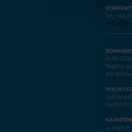
KONTAKT
Tel. +43 (
info@mo
SOMMERS
19.06.2026
Täglich ab
Bei Schle
WICHTIG
Letzte Abf
Gipfellift
KÄRNTENC
1x täglic