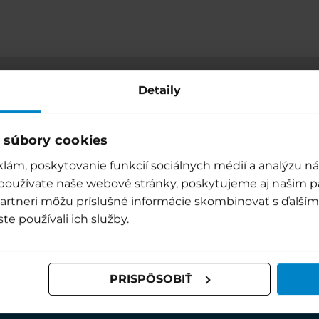
Detaily
ENTS
LIVE-KAMERAS
INFO
JOBS
ANREISE & PARKEN
 súbory cookies
ÖFFNUNGSZEITEN
lám, poskytovanie funkcií sociálnych médií a analýzu 
PARTNERBETRIEBE
 používate naše webové stránky, poskytujeme aj našim p
INFORMATIONEN
o partneri môžu príslušné informácie skombinovať s ďalšími
ste používali ich služby.
ER GLETSCHER
PRISPÔSOBIŤ
ant 46
tach