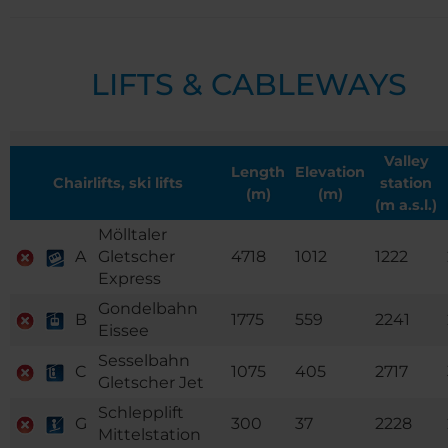
LIFTS & CABLEWAYS
Valley
Length
Elevation
Chairlifts, ski lifts
station
(m)
(m)
(m a.s.l.)
Mölltaler
A
Gletscher
4718
1012
1222
Express
Gondelbahn
B
1775
559
2241
Eissee
Sesselbahn
C
1075
405
2717
Gletscher Jet
Schlepplift
G
300
37
2228
Mittelstation