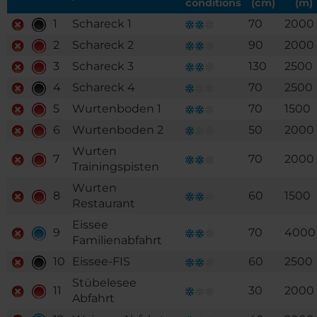
conditions
(cm)
(m)
1
Schareck 1
70
2000
2
Schareck 2
90
2000
3
Schareck 3
130
2500
4
Schareck 4
70
2500
5
Wurtenboden 1
70
1500
6
Wurtenboden 2
50
2000
Wurten
7
70
2000
Trainingspisten
Wurten
8
60
1500
Restaurant
Eissee
9
70
4000
Familienabfahrt
10
Eissee-FIS
60
2500
Stübelesee
11
30
2000
Abfahrt