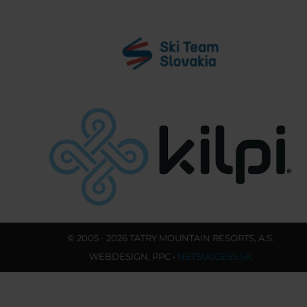
© 2005 - 2026 TATRY MOUNTAIN RESORTS, A.S.
WEBDESIGN
,
PPC
›
NETSUCCESS.SK