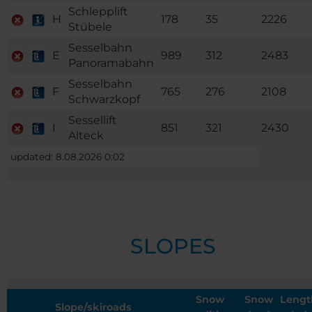
Schlepplift
H
178
35
2226
Stübele
Sesselbahn
E
989
312
2483
Panoramabahn
Sesselbahn
F
765
276
2108
Schwarzkopf
Sessellift
I
851
321
2430
Alteck
updated: 8.08.2026 0:02
SLOPES
Snow
Snow
Lengt
Slope/skiroads