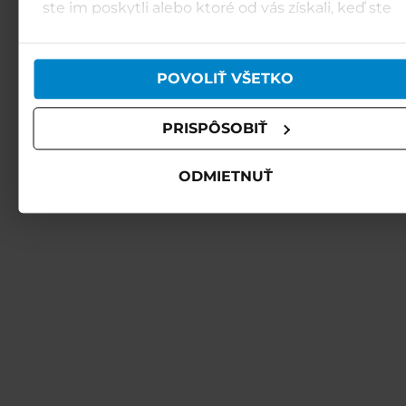
ste im poskytli alebo ktoré od vás získali, keď ste
používali ich služby.
POVOLIŤ VŠETKO
PRISPÔSOBIŤ
ODMIETNUŤ