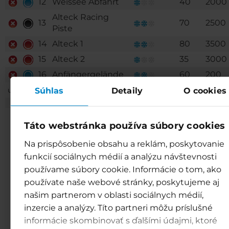
12
Weissee Abfahrt
40
2000
Alteck Racing
13
70
2500
Piste
14
Alteck 1
80
3500
15
Alteck 2
35
3000
16
Anfängergelände
60
200
Súhlas
Detaily
O cookies
updated: 8.08.2026 0:02
Táto webstránka používa súbory cookies
Na prispôsobenie obsahu a reklám, poskytovanie
funkcií sociálnych médií a analýzu návštevnosti
používame súbory cookie. Informácie o tom, ako
používate naše webové stránky, poskytujeme aj
našim partnerom v oblasti sociálnych médií,
inzercie a analýzy. Títo partneri môžu príslušné
informácie skombinovať s ďalšími údajmi, ktoré