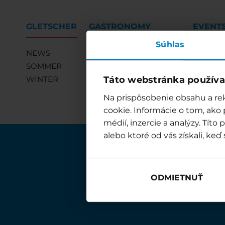
GLETSCHER
GASTRONOMY
EVENT
Súhlas
NEWS
RESTAURANT EISSEE
SOMMER
RESTAURANT EISSEE
Táto webstránka používa
WINTER
JUGENDHOTEL EISSEE
mölliBAR
Na prispôsobenie obsahu a rek
cookie. Informácie o tom, ako
médií, inzercie a analýzy. Tít
alebo ktoré od vás získali, keď 
ODMIETNUŤ