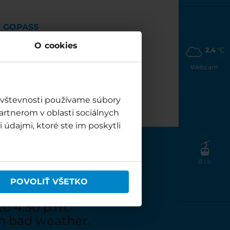
GOPASS
O cookies
2.4
°C
GOPASS INFO
GOPASS CASHBACK
Webcam
GOPASS SKI SEASON PASS 24/25
GOPASS E-SHOP
návštevnosti používame súbory
artnerom v oblasti sociálnych
 údajmi, ktoré ste im poskytli
CIER
0
/ 8
2025/26
POVOLIŤ VŠETKO
ay 31, 2026
to 4:30 p.m.
in bad weather.