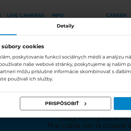
S
LIVE CAMERAS
INFO
CAREER
Detaily
ARRIVAL & PARKING
OPENING HOURS
 súbory cookies
ACCOMODATION
INFORMATION
lám, poskytovanie funkcií sociálnych médií a analýzu 
 používate naše webové stránky, poskytujeme aj našim p
o partneri môžu príslušné informácie skombinovať s ďalšími
ste používali ich služby.
MÖLLTAL GLA
OPEN
WINTER SEASON 
PRISPÔSOBIŤ
October 10, 2025 - M
Daily from 8:00 a.m. 
The cable car is closed 