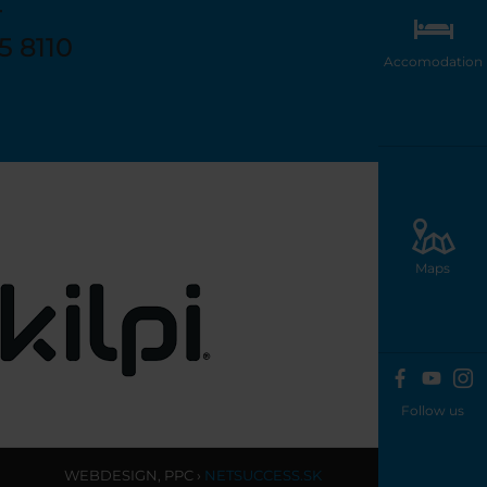
T
5 8110
Accomodation
etscher.at
Maps
Follow us
WEBDESIGN
,
PPC
›
NETSUCCESS.SK