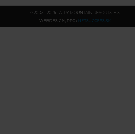
© 2005 - 2026 TATRY MOUNTAIN RESORTS, A.S.
WEBDESIGN
,
PPC
›
NETSUCCESS.SK