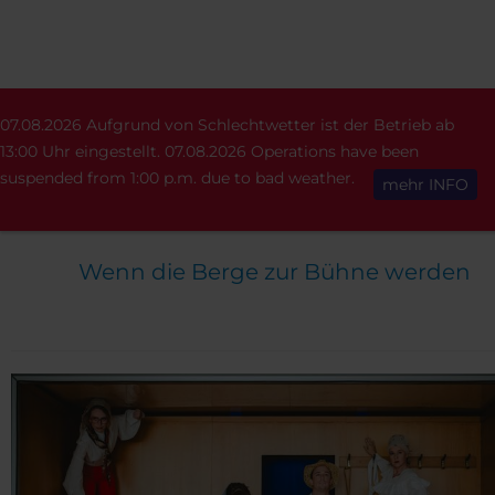
EVENTS
SNOWPARK SESSION
07.08.2026 Aufgrund von Schlechtwetter ist der Betrieb ab
English
13:00 Uhr eingestellt. 07.08.2026 Operations have been
suspended from 1:00 p.m. due to bad weather.
mehr INFO
THEATERWAGEN PORC
Wenn die Berge zur Bühne werden